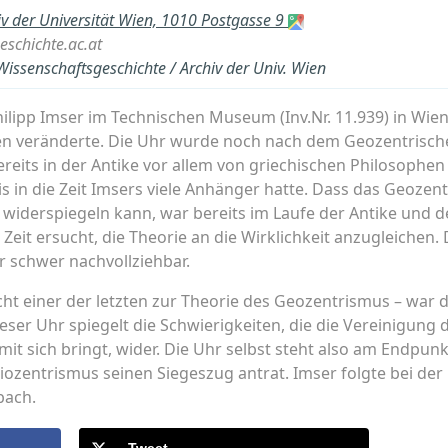
iv der Universität Wien, 1010 Postgasse 9
eschichte.ac.at
 Wissenschaftsgeschichte / Archiv der Univ. Wien
lipp Imser im Technischen Museum (Inv.Nr. 11.939) in Wien e
en veränderte. Die Uhr wurde noch nach dem Geozentrisch
ereits in der Antike vor allem von griechischen Philosophe
 in die Zeit Imsers viele Anhänger hatte. Dass das Geozent
eit widerspiegeln kann, war bereits im Laufe der Antike und d
eit ersucht, die Theorie an die Wirklichkeit anzugleichen
r schwer nachvollziehbar.
eicht einer der letzten zur Theorie des Geozentrismus – war
eser Uhr spiegelt die Schwierigkeiten, die die Vereinigung 
 mit sich bringt, wider. Die Uhr selbst steht also am Endpu
liozentrismus seinen Siegeszug antrat. Imser folgte bei de
bach.