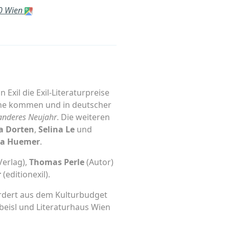
70 Wien
Exil die Exil-Literaturpreise
ache kommen und in deutscher
anderes Neujahr
. Die weiteren
a Dorten
,
Selina Le
und
a Huemer
.
Verlag),
Thomas Perle
(Autor)
r
(editionexil).
̈rdert aus dem Kulturbudget
beisl und Literaturhaus Wien