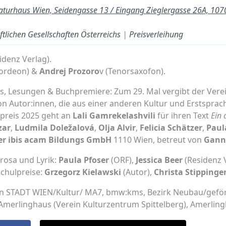
raturhaus Wien, Seidengasse 13 / Eingang Zieglergasse 26A, 10
lichen Gesellschaften Österreichs
|
Preisverleihung
idenz Verlag).
ordeon) &
Andrej Prozoro
v (Tenorsaxofon).
s, Lesungen & Buchpremiere: Zum 29. Mal vergibt der Verein 
von Autor:innen, die aus einer anderen Kultur und Erstspr
preis 2025 geht an
Lali Gamrekelashvili
für ihren Text
Ein 
zar
,
Ludmila Doležalová
,
Olja Alvir
,
Felicia Schätzer
,
Paul
der ibis acam Bildungs GmbH
1110 Wien, betreut von
Gann
Prosa und Lyrik:
Paula Pfoser
(ORF),
Jessica Beer
(Residenz 
Schulpreise:
Grzegorz Kielawski
(Autor),
Christa Stippinge
von STADT WIEN/Kultur/ MA7, bmw:kms, Bezirk Neubau/gefo
Amerlinghaus (Verein Kulturzentrum Spittelberg), Amerling