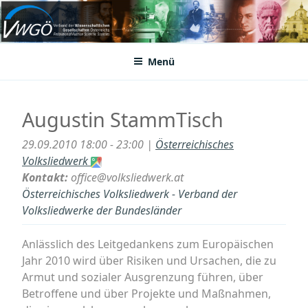
Zum
Inhalt
VWGÖ
Federation of Austrian Scientific Societies
springen
Menü
Augustin StammTisch
29.09.2010 18:00 - 23:00 |
Österreichisches
Volksliedwerk
Kontakt:
office@volksliedwerk.at
Österreichisches Volksliedwerk - Verband der
Volksliedwerke der Bundesländer
Anlässlich des Leitgedankens zum Europäischen
Jahr 2010 wird über Risiken und Ursachen, die zu
Armut und sozialer Ausgrenzung führen, über
Betroffene und über Projekte und Maßnahmen,