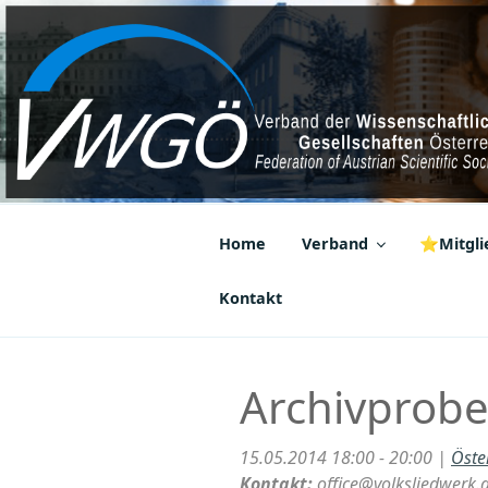
Zum
Inhalt
springen
VWGÖ
Federation of Austrian Scientif
Home
Verband
⭐Mitglie
Kontakt
Archivprob
15.05.2014 18:00 - 20:00 |
Öste
Kontakt:
office@volksliedwerk.a