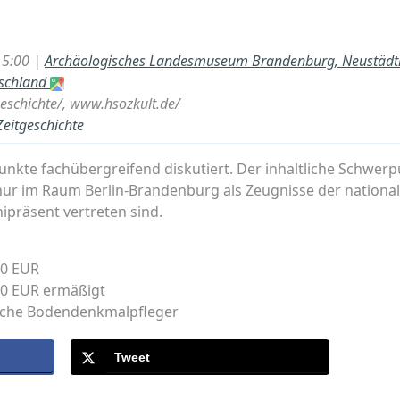
15:00 |
Archäologisches Landesmuseum Brandenburg, Neustädti
tschland
geschichte/, www.hsozkult.de/
Zeitgeschichte
nkte fachübergreifend diskutiert. Der inhaltliche Schwerp
nur im Raum Berlin-Brandenburg als Zeugnisse der national
präsent vertreten sind.
00 EUR
,00 EUR ermäßigt
iche Bodendenkmalpfleger
Tweet