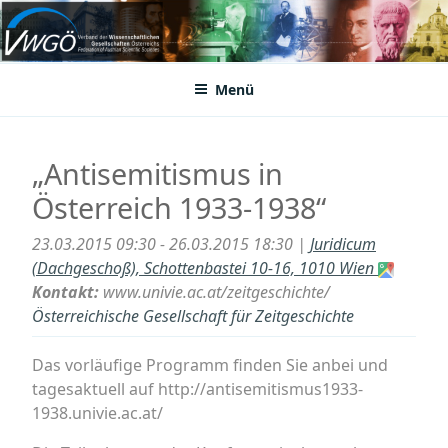
Zum
Inhalt
VWGÖ
Federation of Austrian Scientific Societies
springen
Menü
„Antisemitismus in
Österreich 1933-1938“
23.03.2015 09:30 - 26.03.2015 18:30 |
Juridicum
(Dachgeschoß), Schottenbastei 10-16, 1010 Wien
Kontakt:
www.univie.ac.at/zeitgeschichte/
Österreichische Gesellschaft für Zeitgeschichte
Das vorläufige Programm finden Sie anbei und
tagesaktuell auf http://antisemitismus1933-
1938.univie.ac.at/