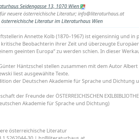
raturhaus Seidengasse 13, 1070 Wien
ür neuere österreichische Literatur; info@literaturhaus.at
österreichische Literatur im Literaturhaus Wien
stellerin Annette Kolb (1870–1967) ist eigensinnig und in po
als kritische Beobachterin ihrer Zeit und überzeugte Europäer
einem geeinten Europa“ zu werden schien. In dieser Werkau
Günter Häntzschel stellen zusammen mit dem Autor Albert 
ewski liest ausgewählte Texte.
Edition der Deutschen Akademie für Sprache und Dichtung 
llschaft der Freunde der ÖSTERREICHISCHEN EXILBIBLIOTHE
Deutschen Akademie für Sprache und Dichtung)
re österreichische Literatur
43 1 5262044-30 | bz@literaturhaus.at