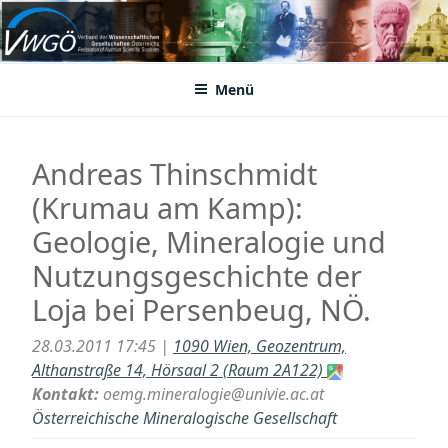
Zum
Inhalt
VWGÖ
Federation of Austrian Scientific Societies
springen
Menü
Andreas Thinschmidt
(Krumau am Kamp):
Geologie, Mineralogie und
Nutzungsgeschichte der
Loja bei Persenbeug, NÖ.
28.03.2011 17:45 |
1090 Wien, Geozentrum,
Althanstraße 14, Hörsaal 2 (Raum 2A122)
Kontakt:
oemg.mineralogie@univie.ac.at
Österreichische Mineralogische Gesellschaft