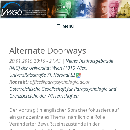
Zum
Inhalt
VWGÖ
Federation of Austrian Scientific Societies
springen
Menü
Alternate Doorways
20.01.2015 20:15 - 21:45 |
Neues Institutsgebäude
(NIG) der Universität Wien (1010 Wien,
Universitätsstraße 7), Hörsaal III
Kontakt:
office@parapsychologie.ac.at
Österreichische Gesellschaft für Parapsychologie und
Grenzbereiche der Wissenschaften
Der Vortrag (in englischer Sprache) fokussiert auf
ein ganz zentrales Thema, nämlich die Rolle
Veränderter Bewußtseinszustände in der