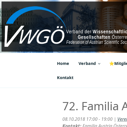
Zum
Inhalt
springen
VWGÖ
Federation of Austrian Scientif
Home
Verband
⭐Mitglie
Kontakt
72. Familia 
08.10.2018 17:00 - 19:00 |
Vere
Kontakt:
Familia Austria Österr