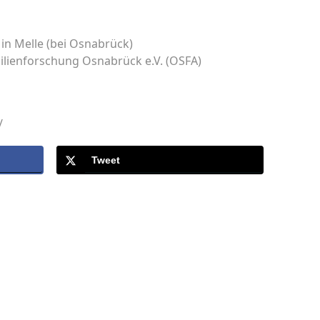
in Melle (bei Osnabrück)
milienforschung Osnabrück e.V. (OSFA)
/
Tweet