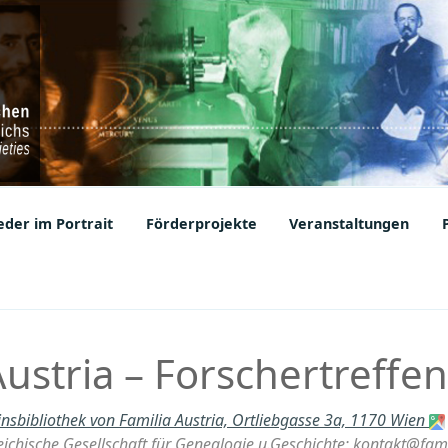
ic Societies
der im Portrait
Förderprojekte
Veranstaltungen
Austria – Forschertreffen
insbibliothek von Familia Austria, Ortliebgasse 3a, 1170 Wien
eichische Gesellschaft für Genealogie u.Geschichte; kontakt@fami