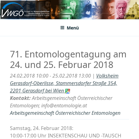
Zum
Inhalt
VWGÖ
Federation of Austrian Scientific Societies
springen
Menü
71. Entomologentagung am
24. und 25. Februar 2018
24.02.2018 10:00 - 25.02.2018 13:00 |
Volksheim
Gerasdorf-Oberlisse, Stammersdorfer Straße 354,
2201 Gerasdorf bei Wien
Kontakt:
Arbeitsgemeinschaft Österreichischer
Entomologen; info@entomologie.at
Arbeitsgemeinschaft Österreichischer Entomologen
Samstag, 24. Februar 2018:
10:00-17:00 Uhr INSEKTENSCHAU UND -TAUSCH