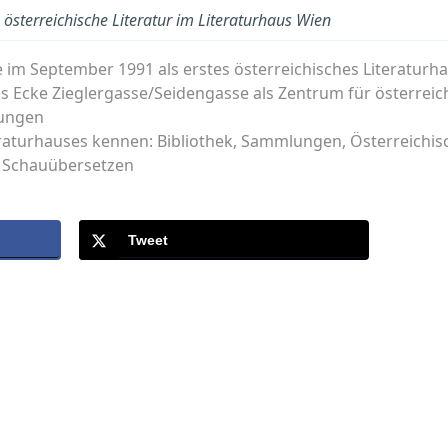
österreichische Literatur im Literaturhaus Wien
im September 1991 als erstes österreichisches Literaturhau
us Ecke Zieglergasse/Seidengasse als Zentrum für österreich
rungen
eraturhauses kennen: Bibliothek, Sammlungen, Österreichisc
 | Schauübersetzen
Tweet