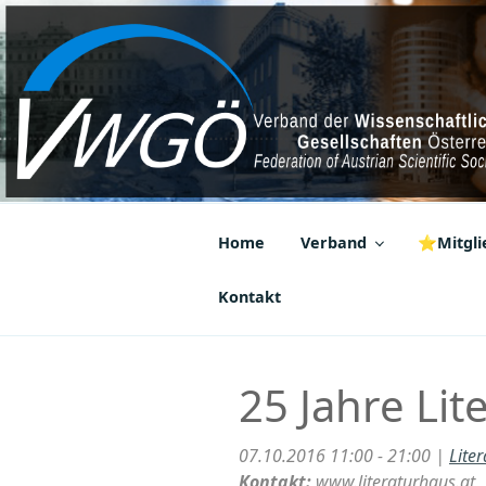
Zum
Inhalt
springen
VWGÖ
Federation of Austrian Scientif
Home
Verband
⭐Mitglie
Kontakt
25 Jahre Li
07.10.2016 11:00 - 21:00 |
Lite
Kontakt:
www.literaturhaus.at