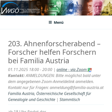
Zum
Inhalt
VWGÖ
Federation of Austrian Scientific Societies
springen
Menü
203. Ahnenforscherabend –
Forscher helfen Forschern
bei Familia Austria
01.11.2025 18:00 - 20:00 |
online - via Zoom
Kontakt:
ANMELDUNGEN: Bitte möglichst bald unter
dem angegebenen Zoom-Anmeldelink anmelden.
Kontakt nur für Fragen: anmeldung@familia-austria.at
Familia Austria, Österreichische Gesellschaft für
Genealogie und Geschichte
|
Stammtisch
ab 18 Uhr findet der