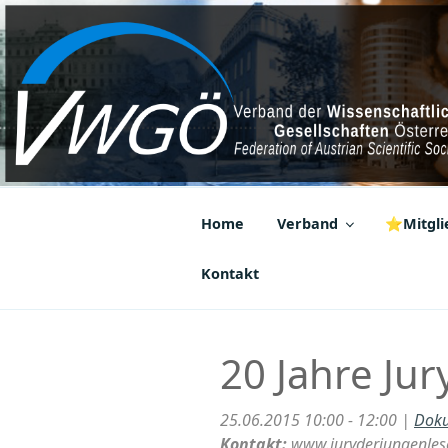
Zum
Inhalt
springen
VWGÖ
Federation of Austrian Scientif
Home
Verband
⭐Mitglie
Kontakt
20 Jahre Jur
25.06.2015 10:00 - 12:00 |
Doku
Kontakt:
www.juryderjungenleser