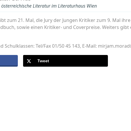
österreichische Literatur im Literaturhaus Wien
ibt zum 21. Mal, die Jury der Jungen Kritiker zum 9. Mal ihr
ndbuch, sowie einen Kritiker- und Coverpreise. Weiters gi
Schulklassen: Tel/Fax 01/50 45 143, E-Mail: mirjam.mora
Tweet