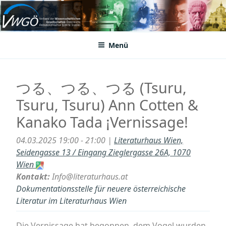
Zum
Inhalt
VWGÖ
Federation of Austrian Scientific Societies
springen
Menü
つる、つる、つる (Tsuru,
Tsuru, Tsuru) Ann Cotten &
Kanako Tada ¡Vernissage!
04.03.2025 19:00 - 21:00 |
Literaturhaus Wien,
Seidengasse 13 / Eingang Zieglergasse 26A, 1070
Wien
Kontakt:
Info@literaturhaus.at
Dokumentationsstelle für neuere österreichische
Literatur im Literaturhaus Wien
Die Vernissage hat begonnen, dem Vogel wurden