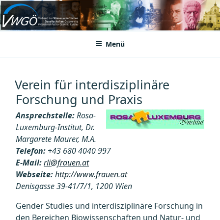
Zum
Inhalt
VWGÖ
Federation of Austrian Scientific Societies
springen
Menü
Verein für interdisziplinäre
Forschung und Praxis
Ansprechstelle:
Rosa-
Luxemburg-Institut, Dr.
Margarete Maurer, M.A.
Telefon:
+43 680 4040 997
E-Mail:
rli@frauen.at
Webseite:
http://www.frauen.at
Denisgasse 39-41/7/1, 1200 Wien
Gender Studies und interdisziplinäre Forschung in
den Bereichen Biowissenschaften und Natur- und