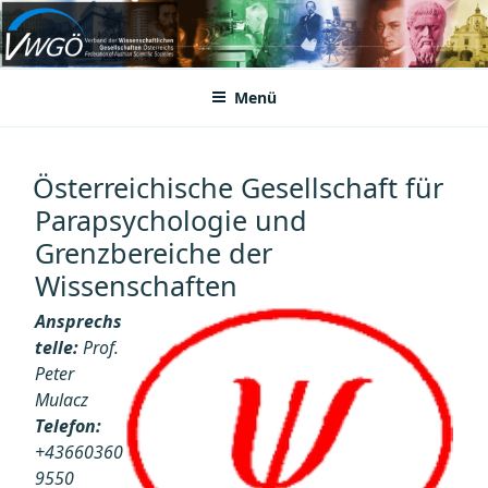
Zum
Inhalt
VWGÖ
Federation of Austrian Scientific Societies
springen
Menü
Österreichische Gesellschaft für
Parapsychologie und
Grenzbereiche der
Wissenschaften
Ansprechs
telle:
Prof.
Peter
Mulacz
Telefon:
+43660360
9550