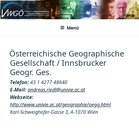
Zum
Inhalt
VWGÖ
Federation of Austrian Scientific Societies
springen
Menü
Österreichische Geographische
Gesellschaft / Innsbrucker
Geogr. Ges.
Telefon:
43 1 4277 48640
E-Mail:
andreas.riedl@univie.ac.at
Webseite:
http://www.univie.ac.at/geographie/oegg.html
Karl-Schweighofer-Gasse 3, A-1070 Wien