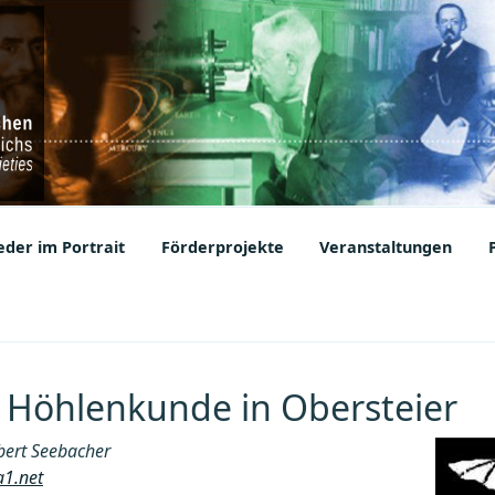
ic Societies
der im Portrait
Förderprojekte
Veranstaltungen
r Höhlenkunde in Obersteier
ert Seebacher
a1.net