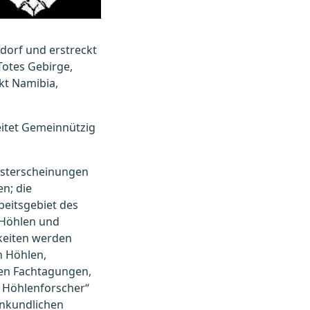
ndorf und erstreckt
Totes Gebirge,
kt Namibia,
eitet Gemeinnützig
arsterscheinungen
n; die
eitsgebiet des
 Höhlen und
keiten werden
n Höhlen,
hen Fachtagungen,
 Höhlenforscher“
enkundlichen