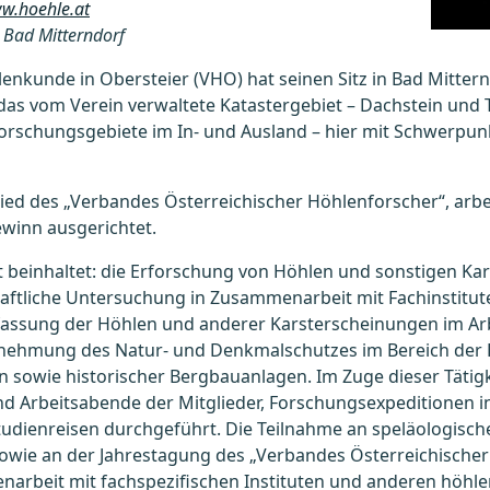
ww.hoehle.at
Bad Mitterndorf
lenkunde in Obersteier (VHO) hat seinen Sitz in Bad Mitter
 das vom Verein verwaltete Katastergebiet – Dachstein und 
orschungsgebiete im In- und Ausland – hier mit Schwerpun
glied des „Verbandes Österreichischer Höhlenforscher“, arb
ewinn ausgerichtet.
it beinhaltet: die Erforschung von Höhlen und sonstigen K
aftliche Untersuchung in Zusammenarbeit mit Fachinstitute
fassung der Höhlen und anderer Karsterscheinungen im Arb
rnehmung des Natur- und Denkmalschutzes im Bereich der
 sowie historischer Bergbauanlagen. Im Zuge dieser Tätig
 Arbeitsabende der Mitglieder, Forschungsexpeditionen i
udienreisen durchgeführt. Die Teilnahme an speläologisc
owie an der Jahrestagung des „Verbandes Österreichischer
arbeit mit fachspezifischen Instituten und anderen höhl