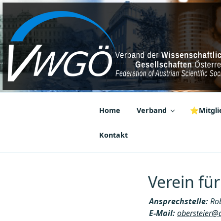
Zum
Inhalt
springen
VWGÖ
Federation of Austrian Scientif
Home
Verband
⭐Mitglie
Kontakt
Verein fü
Ansprechstelle:
Rob
E-Mail:
obersteier@