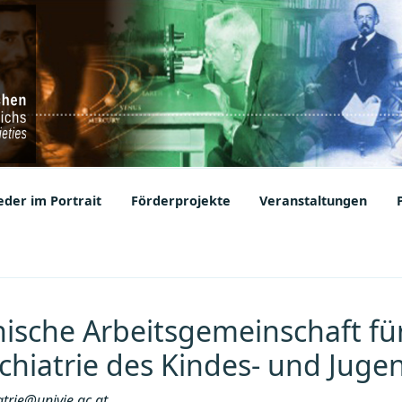
ic Societies
der im Portrait
Förderprojekte
Veranstaltungen
hische Arbeitsgemeinschaft fü
hiatrie des Kindes- und Jugen
trie@univie.ac.at