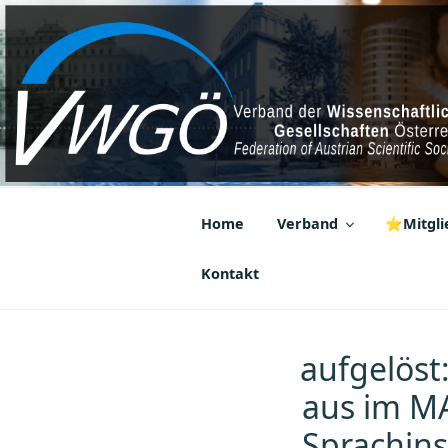
Zum
Inhalt
springen
VWGÖ
Federation of Austrian Scientif
Home
Verband
⭐Mitglie
Kontakt
aufgelöst
aus im MA
Sprachins