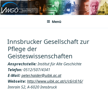
Zum
Inhalt
VWGÖ
Federation of Austrian Scientific Societies
springen
Menü
Innsbrucker Gesellschaft zur
Pflege der
Geisteswissenschaften
Ansprechstelle:
Institut für Alte Geschichte
Telefon:
0512/507/4341
E-Mail:
peter.haider@uibk.ac.at
Webseite:
http://www.uibk.ac.at/c/c6/c616/
Innrain 52, A-6020 Innsbruck