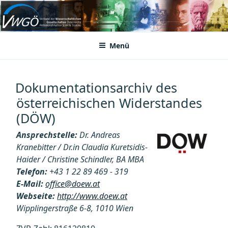
Zum
Inhalt
VWGÖ
Federation of Austrian Scientific Societies
springen
Menü
Dokumentationsarchiv des
österreichischen Widerstandes
(DÖW)
Ansprechstelle:
Dr. Andreas
Kranebitter / Dr.in Claudia Kuretsidis-
Haider / Christine Schindler, BA MBA
Telefon:
+43 1 22 89 469 - 319
E-Mail:
office@doew.at
Webseite:
http://www.doew.at
Wipplingerstraße 6-8, 1010 Wien