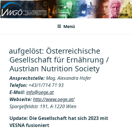
Zum
Inhalt
VWGÖ
Federation of Austrian Scientific Societies
springen
Menü
aufgelöst: Österreichische
Gesellschaft für Ernährung /
Austrian Nutrition Society
Ansprechstelle:
Mag. Alexandra Hofer
Telefon:
+43/1/714 71 93
E-Mail:
info@oege.at
Webseite:
http://www.oege.at/
Spargelfeldstr. 191, A-1220 Wien
Update: Die Gesellschaft hat sich 2023 mit
VESNA fusioniert