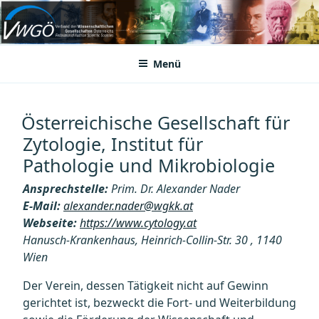
Zum
Inhalt
VWGÖ
Federation of Austrian Scientific Societies
springen
Menü
Österreichische Gesellschaft für
Zytologie, Institut für
Pathologie und Mikrobiologie
Ansprechstelle:
Prim. Dr. Alexander Nader
E-Mail:
alexander.nader@wgkk.at
Webseite:
https://www.cytology.at
Hanusch-Krankenhaus, Heinrich-Collin-Str. 30 , 1140
Wien
Der Verein, dessen Tätigkeit nicht auf Gewinn
gerichtet ist, bezweckt die Fort- und Weiterbildung