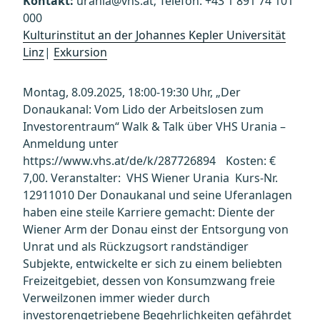
Kontakt:
urania@vhs.at; Telefon: +43 1 891 74 101
000
Kulturinstitut an der Johannes Kepler Universität
Linz
|
Exkursion
Montag, 8.09.2025, 18:00-19:30 Uhr, „Der
Donaukanal: Vom Lido der Arbeitslosen zum
Investorentraum“ Walk & Talk über VHS Urania –
Anmeldung unter
https://www.vhs.at/de/k/287726894 Kosten: €
7,00. Veranstalter: VHS Wiener Urania Kurs-Nr.
12911010 Der Donaukanal und seine Uferanlagen
haben eine steile Karriere gemacht: Diente der
Wiener Arm der Donau einst der Entsorgung von
Unrat und als Rückzugsort randständiger
Subjekte, entwickelte er sich zu einem beliebten
Freizeitgebiet, dessen von Konsumzwang freie
Verweilzonen immer wieder durch
investorengetriebene Begehrlichkeiten gefährdet