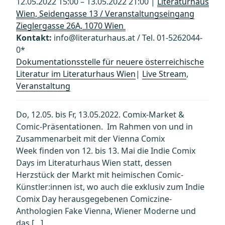
12.05.2022 15:00 – 13.05.2022 21:00 |
Literaturhaus
Wien, Seidengasse 13 / Veranstaltungseingang
Zieglergasse 26A, 1070 Wien
Kontakt:
info@literaturhaus.at / Tel. 01-5262044-
0*
Dokumentationsstelle für neuere österreichische
Literatur im Literaturhaus Wien
|
Live Stream
,
Veranstaltung
Do, 12.05. bis Fr, 13.05.2022. Comix-Market &
Comic-Präsentationen. Im Rahmen von und in
Zusammenarbeit mit der Vienna Comix
Week finden von 12. bis 13. Mai die Indie Comix
Days im Literaturhaus Wien statt, dessen
Herzstück der Markt mit heimischen Comic-
Künstler:innen ist, wo auch die exklusiv zum Indie
Comix Day herausgegebenen Comiczine-
Anthologien Fake Vienna, Wiener Moderne und
das […]