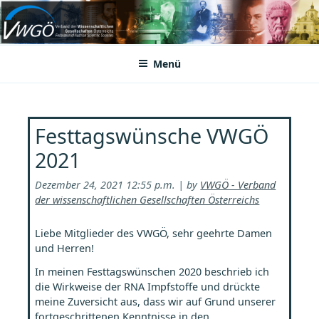
Zum
Inhalt
VWGÖ
Federation of Austrian Scientific Societies
springen
Menü
Festtagswünsche VWGÖ
2021
Dezember 24, 2021 12:55 p.m. | by
VWGÖ - Verband
der wissenschaftlichen Gesellschaften Österreichs
Liebe Mitglieder des VWGÖ, sehr geehrte Damen
und Herren!
In meinen Festtagswünschen 2020 beschrieb ich
die Wirkweise der RNA Impfstoffe und drückte
meine Zuversicht aus, dass wir auf Grund unserer
fortgeschrittenen Kenntnisse in den