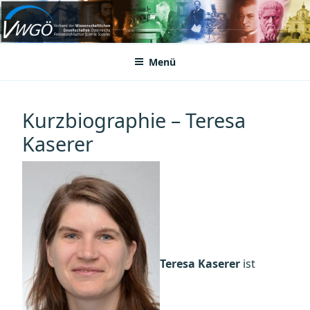
Zum
Inhalt
VWGÖ
Federation of Austrian Scientific Societies
springen
Menü
Kurzbiographie – Teresa
Kaserer
Teresa Kaserer
ist