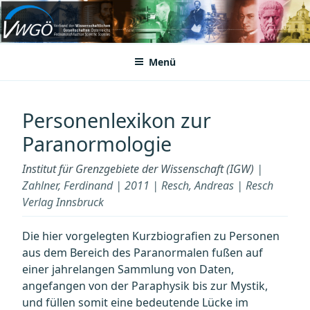
Zum
Inhalt
VWGÖ
Federation of Austrian Scientific Societies
springen
Menü
Personenlexikon zur
Paranormologie
Institut für Grenzgebiete der Wissenschaft (IGW)
|
Zahlner, Ferdinand | 2011 | Resch, Andreas | Resch
Verlag Innsbruck
Die hier vorgelegten Kurzbiografien zu Personen
aus dem Bereich des Paranormalen fußen auf
einer jahrelangen Sammlung von Daten,
angefangen von der Paraphysik bis zur Mystik,
und füllen somit eine bedeutende Lücke im