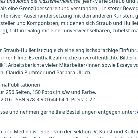
es und Aaron
bis
Klassenverhältnisse
. Jean-Marie Straub und 
g als eine Grenzüberschreitung verstanden – in steter Bew
in intensiver Auseinandersetzung mit den anderen Künsten
ftsteller und Komponisten, mit denen sich Straub und Huille
g), tritt in Dialog mit einer unverwechselbaren, zutiefst ma
er Straub-Huillet ist zugleich eine englischsprachige Einfüh
 ihrer Filme. Es enthält zahlreiche unveröffentlichte Bilde
k“, Arbeitsberichte vieler Mitarbeiter/innen sowie Essays v
rin, Claudia Pummer und Barbara Ulrich.
maPublikationen
r. 256 Seiten, 150 Fotos in s/w und Farbe.
016. ISBN 978-3-901644-64-1. Preis: € 22.-
resse und nehmen gerne Ihre Bestellungen entgegen unter:
 und Medien ist eine – von der Sektion IV: Kunst und Kultur 