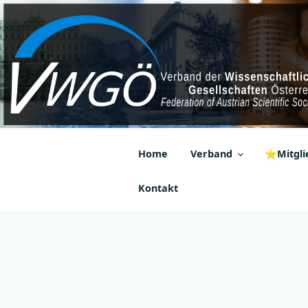
Zum
Inhalt
springen
VWGÖ
Federation of Austrian Scientif
Home
Verband
⭐Mitglie
Kontakt