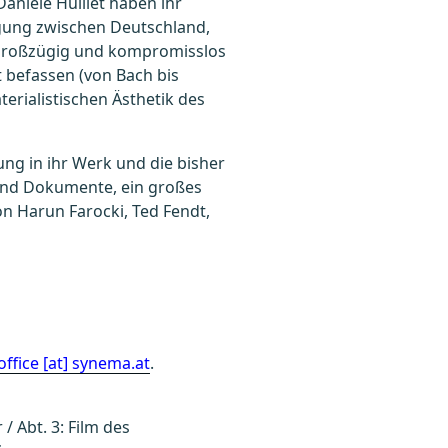
Danièle Huillet haben ihr
egung zwischen Deutschland,
, großzügig und kompromisslos
t befassen (von Bach bis
terialistischen Ästhetik des
rung in ihr Werk und die bisher
r und Dokumente, ein großes
on Harun Farocki, Ted Fendt,
office [at] synema.at
.
/ Abt. 3: Film des