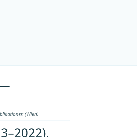
 —
likationen (Wien)
33–2022),