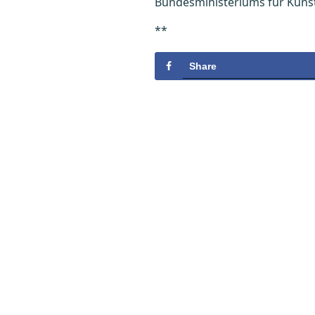
Bundesministeriums für Kunst, 
**
Share