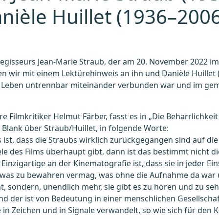
ièle Huillet (1936–2006
regisseurs Jean-Marie Straub, der am 20. November 2022 im 
n wir mit einem Lektürehinweis an ihn und Danièle Huillet 
im Leben untrennbar miteinander verbunden war und im ge
e Filmkritiker Helmut Färber, fasst es in „Die Beharrlichkeit
lank über Straub/Huillet, in folgende Worte:
das ist, dass die Straubs wirklich zurückgegangen sind auf 
le des Films überhaupt gibt, dann ist das bestimmt nicht di
inzigartige an der Kinematografie ist, dass sie in jeder Ei
, etwas zu bewahren vermag, was ohne die Aufnahme da war u
t, sondern, unendlich mehr, sie gibt es zu hören und zu seh
 der ist von Bedeutung in einer menschlichen Gesellschaft, 
 Zeichen und in Signale verwandelt, so wie sich für den K