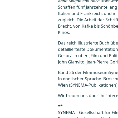
Anna Magdalena Bach
über
Mos
Schaffen fünf Jahrzehnte lan
Italien und Frankreich, und 
zugleich. Die Arbeit der Schri
Brecht, von Kafka bis Schönber
Kinos.
Das reich illustrierte Buch üb
detaillierteste Dokumentation
Gespräch über „Film und Politi
John Gianvito, Jean-Pierre Go
Band 26 der FilmmuseumSyne
In englischer Sprache. Broschu
Wien (SYNEMA-Publikationen) 2
Wir freuen uns über Ihr Inte
**
SYNEMA – Gesellschaft für Film