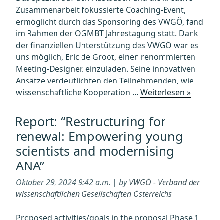
Zusammenarbeit fokussierte Coaching-Event,
ermöglicht durch das Sponsoring des VWGÖ, fand
im Rahmen der OGMBT Jahrestagung statt. Dank
der finanziellen Unterstützung des VWGÖ war es
uns möglich, Eric de Groot, einen renommierten
Meeting-Designer, einzuladen. Seine innovativen
Ansätze verdeutlichten den Teilnehmenden, wie
„“Event
wissenschaftliche Kooperation …
Weiterlesen »
Design
for
Report: “Restructuring for
young
renewal: Empowering young
scientis
scientists and modernising
–
ANA”
when
just
Oktober 29, 2024 9:42 a.m. | by
VWGÖ - Verband der
organis
wissenschaftlichen Gesellschaften Österreichs
is
not
Proposed activities/goals in the proposal Phase 1