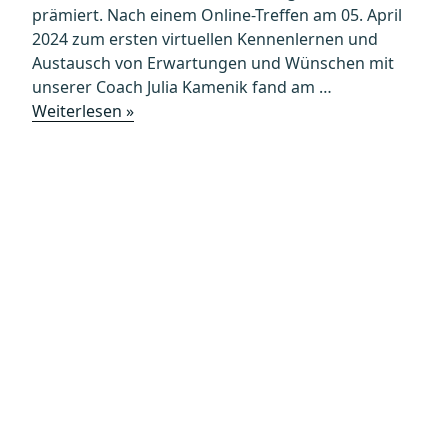
prämiert. Nach einem Online-Treffen am 05. April
2024 zum ersten virtuellen Kennenlernen und
Austausch von Erwartungen und Wünschen mit
unserer Coach Julia Kamenik fand am …
„„Frauenförderung
Weiterlesen »
durch
Präsentationstechnik-
Coaching“
prämiert
durch
den
VWGÖ-
Ideenwettbewerb
für
Gleichstellung,
Diversität
und
Inklusion“
Datenschutz
Kontakt