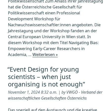
Politikwissenschaft Zum Anlass ihrer Jahrestagung
hat die Österreichische Gesellschaft für
Politikwissenschaft einen Professional
Development Workshop für
Nachwuchswissenschaftler:innen angeboten. Die
Jahrestagung und der Workshop fanden an der
Central European University in Wien statt. In
diesem Workshop mit dem Titel Navigating Bias:
Empowering Early-Career Researchers in
„Report:
Academia, …
Weiterlesen »
Research
and
“Event Design for young
Professional
scientists – when just
Development
organising is not enough”
Workshop
for
November 1, 2024 8:32 a.m. | by
VWGÖ - Verband der
Young
wissenschaftlichen Gesellschaften Österreichs
Scientists“
Das speziell auf den Austausch und die kreative