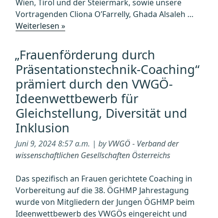
Wien, Tirol und der Steiermark, sowie unsere
Vortragenden Cliona O’Farrelly, Ghada Alsaleh …
„Next
Weiterlesen »
Generation
Immunologists
„Frauenförderung durch
(NGI)
Präsentationstechnik-Coaching“
Summer
prämiert durch den VWGÖ-
School
Ideenwettbewerb für
2024“
Gleichstellung, Diversität und
Inklusion
Juni 9, 2024 8:57 a.m. | by
VWGÖ - Verband der
wissenschaftlichen Gesellschaften Österreichs
Das spezifisch an Frauen gerichtete Coaching in
Vorbereitung auf die 38. ÖGHMP Jahrestagung
wurde von Mitgliedern der Jungen ÖGHMP beim
Ideenwettbewerb des VWGÖs eingereicht und