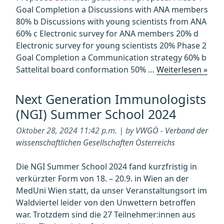
enough
Goal Completion a Discussions with ANA members
80% b Discussions with young scientists from ANA
60% c Electronic survey for ANA members 20% d
Electronic survey for young scientists 20% Phase 2
Goal Completion a Communication strategy 60% b
„Rep
Sattelital board conformation 50% …
Weiterlesen »
“Res
for
Next Generation Immunologists
rene
(NGI) Summer School 2024
Emp
you
Oktober 28, 2024 11:42 p.m. | by
VWGÖ - Verband der
scie
wissenschaftlichen Gesellschaften Österreichs
and
mod
Die NGI Summer School 2024 fand kurzfristig in
ANA
verkürzter Form von 18. – 20.9. in Wien an der
MedUni Wien statt, da unser Veranstaltungsort im
Waldviertel leider von den Unwettern betroffen
war. Trotzdem sind die 27 Teilnehmer:innen aus