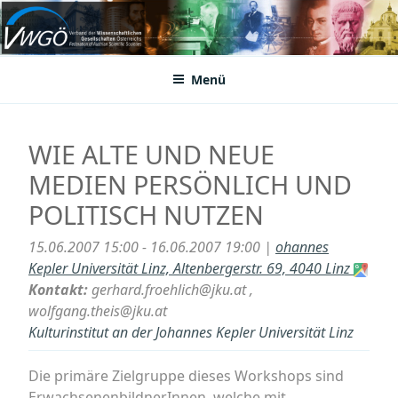
Zum
Inhalt
VWGÖ
Federation of Austrian Scientific Societies
springen
Menü
WIE ALTE UND NEUE
MEDIEN PERSÖNLICH UND
POLITISCH NUTZEN
15.06.2007 15:00 - 16.06.2007 19:00 |
ohannes
Kepler Universität Linz, Altenbergerstr. 69, 4040 Linz
Kontakt:
gerhard.froehlich@jku.at ,
wolfgang.theis@jku.at
Kulturinstitut an der Johannes Kepler Universität Linz
Die primäre Zielgruppe dieses Workshops sind
ErwachsenenbildnerInnen, welche mit