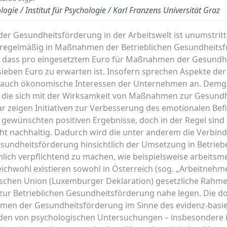
logie / Institut für Psychologie / Karl Franzens Universität Graz
r Gesundheitsförderung in der Arbeitswelt ist unumstritte
egelmäßig in Maßnahmen der Betrieblichen Gesundheitsfö
 dass pro eingesetztem Euro für Maßnahmen der Gesundhe
sieben Euro zu erwarten ist. Insofern sprechen Aspekte der
 auch ökonomische Interessen der Unternehmen an. Demge
 die sich mit der Wirksamkeit von Maßnahmen zur Gesundh
r zeigen Initiativen zur Verbesserung des emotionalen Be
e gewünschten positiven Ergebnisse, doch in der Regel sind 
ht nachhaltig. Dadurch wird die unter anderem die Verbind
sundheitsförderung hinsichtlich der Umsetzung in Betriebe
ich verpflichtend zu machen, wie beispielsweise arbeits
eichwohl existieren sowohl in Österreich (sog. „Arbeitnehm
ischen Union (Luxemburger Deklaration) gesetzliche Rahm
 Betrieblichen Gesundheitsförderung nahe legen. Die do
hmen der Gesundheitsförderung im Sinne des evidenz-basi
en von psychologischen Untersuchungen – insbesondere 