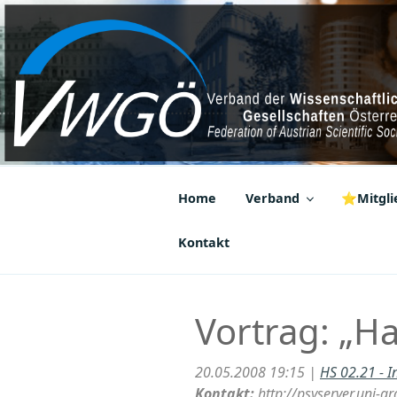
Zum
Inhalt
springen
VWGÖ
Federation of Austrian Scientif
Home
Verband
⭐Mitglie
Kontakt
Vortrag: „H
20.05.2008 19:15 |
HS 02.21 - I
Kontakt:
http://psyserver.uni-gr