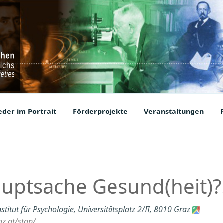
ic Societies
der im Portrait
Förderprojekte
Veranstaltungen
auptsache Gesund(heit)?
nstitut für Psychologie, Universitätsplatz 2/II, 8010 Graz
az.at/stgp/