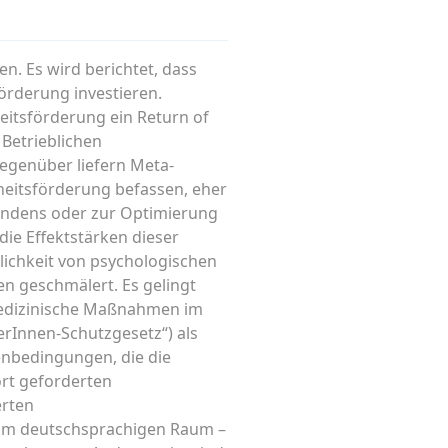
n. Es wird berichtet, dass
rderung investieren.
itsförderung ein Return of
 Betrieblichen
genüber liefern Meta-
eitsförderung befassen, eher
findens oder zur Optimierung
die Effektstärken dieser
lichkeit von psychologischen
n geschmälert. Es gelingt
medizinische Maßnahmen im
erInnen-Schutzgesetz“) als
enbedingungen, die die
rt geforderten
erten
im deutschsprachigen Raum –