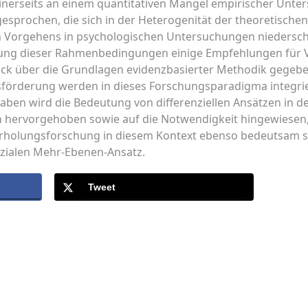
gt einerseits an einem quantitativen Mangel empirischer Unt
esprochen, die sich in der Heterogenität der theoretische
n Vorgehens in psychologischen Untersuchungen niedersch
igung dieser Rahmenbedingungen einige Empfehlungen für V
blick über die Grundlagen evidenzbasierter Methodik gegeb
sförderung werden in dieses Forschungsparadigma integrier
ben wird die Bedeutung von differenziellen Ansätzen in 
 hervorgehoben sowie auf die Notwendigkeit hingewiesen
rholungsforschung in diesem Kontext ebenso bedeutsam sin
zialen Mehr-Ebenen-Ansatz.
Tweet