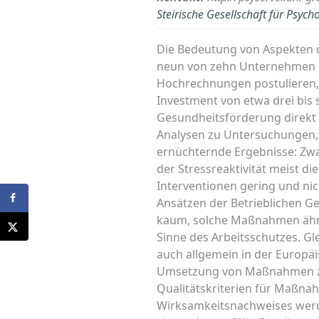
Steirische Gesellschaft für Psycho
Die Bedeutung von Aspekten de
neun von zehn Unternehmen r
Hochrechnungen postulieren,
Investment von etwa drei bis 
Gesundheitsförderung direkt
Analysen zu Untersuchungen,
ernüchternde Ergebnisse: Zwa
der Stressreaktivität meist di
Interventionen gering und nic
Ansätzen der Betrieblichen Ge
kaum, solche Maßnahmen ähnl
Sinne des Arbeitsschutzes. Gl
auch allgemein in der Europä
Umsetzung von Maßnahmen zur
Qualitätskriterien für Maßna
Wirksamkeitsnachweises werd