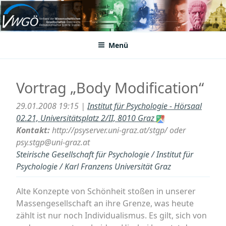
Zum
Inhalt
VWGÖ
Federation of Austrian Scientific Societies
springen
Menü
Vortrag „Body Modification“
29.01.2008 19:15 |
Institut für Psychologie - Hörsaal
02.21, Universitätsplatz 2/II, 8010 Graz
Kontakt:
http://psyserver.uni-graz.at/stgp/ oder
psy.stgp@uni-graz.at
Steirische Gesellschaft für Psychologie / Institut für
Psychologie / Karl Franzens Universität Graz
Alte Konzepte von Schönheit stoßen in unserer
Massengesellschaft an ihre Grenze, was heute
zählt ist nur noch Individualismus. Es gilt, sich von