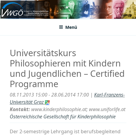
Zum
Inhalt
VWGÖ
Federation of Austrian Scientific Societies
springen
Menü
Universitätskurs
Philosophieren mit Kindern
und Jugendlichen – Certified
Programme
08.11.2013 15:00 - 28.06.2014 17:00 |
Karl-Franzens-
Universität Graz
Kontakt:
www.kinderphilosophie.at; www.uniforlife.at
Österreichische Gesellschaft für Kinderphilosophie
Der 2-semestrige Lehrgang ist berufsbegleitend