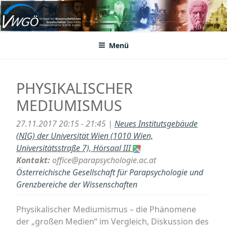
Zum
Inhalt
VWGÖ
Federation of Austrian Scientific Societies
springen
Menü
PHYSIKALISCHER
MEDIUMISMUS
27.11.2017 20:15 - 21:45 |
Neues Institutsgebäude
(NIG) der Universität Wien (1010 Wien,
Universitätsstraße 7), Hörsaal III
Kontakt:
office@parapsychologie.ac.at
Österreichische Gesellschaft für Parapsychologie und
Grenzbereiche der Wissenschaften
Physikalischer Mediumismus – die Phänomene
der „großen Medien“ im Vergleich, Diskussion des