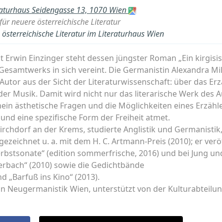
raturhaus Seidengasse 13, 1070 Wien
ür neuere österreichische Literatur
österreichische Literatur im Literaturhaus Wien
Erwin Einzinger steht dessen jüngster Roman „Ein kirgisis
Gesamtwerks in sich vereint. Die Germanistin Alexandra Mi
 Autor aus der Sicht der Literaturwissenschaft: über das E
r Musik. Damit wird nicht nur das literarische Werk des A
ein ästhetische Fragen und die Möglichkeiten eines Erzähl
nd eine spezifische Form der Freiheit atmet.
Kirchdorf an der Krems, studierte Anglistik und Germanistik, 
ezeichnet u. a. mit dem H. C. Artmann-Preis (2010); er verö
rbstsonate“ (edition sommerfrische, 2016) und bei Jung u
erbach“ (2010) sowie die Gedichtbände
und „Barfuß ins Kino“ (2013).
in Neugermanistik Wien, unterstützt von der Kulturabteilu