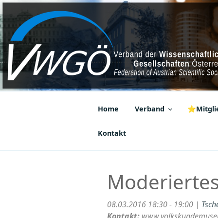
Zum
Inhalt
springen
VWGÖ
Federation of Austrian Scientif
Home
Verband
⭐Mitglie
Kontakt
Moderierte
08.03.2016 18:30 - 19:00 |
Tsch
Kontakt:
www.volkskundemuse