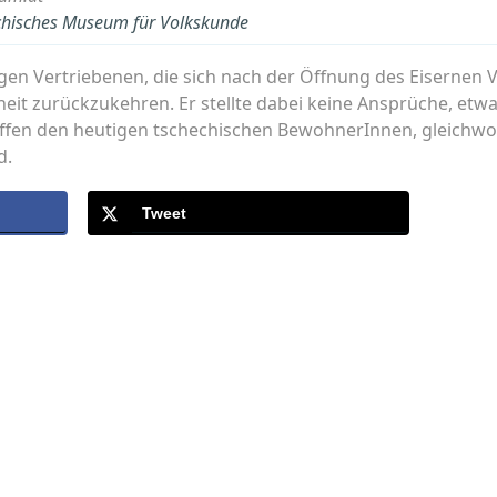
ichisches Museum für Volkskunde
nigen Vertriebenen, die sich nach der Öffnung des Eisernen
dheit zurückzukehren. Er stellte dabei keine Ansprüche, 
ffen den heutigen tschechischen BewohnerInnen, gleichwohl
d.
Tweet