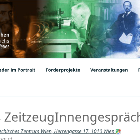
ic Societies
der im Portrait
Förderprojekte
Veranstaltungen
s ZeitzeugInnengespräc
echisches Zentrum Wien, Herrengasse 17, 1010 Wien
um.at