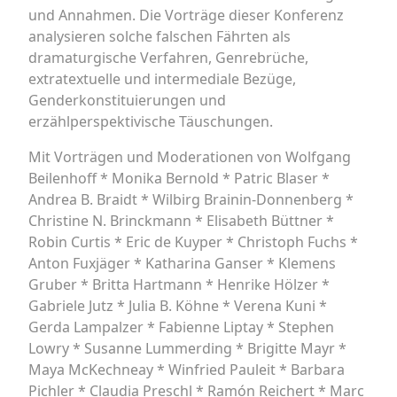
und Annahmen. Die Vorträge dieser Konferenz
analysieren solche falschen Fährten als
dramaturgische Verfahren, Genrebrüche,
extratextuelle und intermediale Bezüge,
Genderkonstituierungen und
erzählperspektivische Täuschungen.
Mit Vorträgen und Moderationen von Wolfgang
Beilenhoff * Monika Bernold * Patric Blaser *
Andrea B. Braidt * Wilbirg Brainin-Donnenberg *
Christine N. Brinckmann * Elisabeth Büttner *
Robin Curtis * Eric de Kuyper * Christoph Fuchs *
Anton Fuxjäger * Katharina Ganser * Klemens
Gruber * Britta Hartmann * Henrike Hölzer *
Gabriele Jutz * Julia B. Köhne * Verena Kuni *
Gerda Lampalzer * Fabienne Liptay * Stephen
Lowry * Susanne Lummerding * Brigitte Mayr *
Maya McKechneay * Winfried Pauleit * Barbara
Pichler * Claudia Preschl * Ramón Reichert * Marc