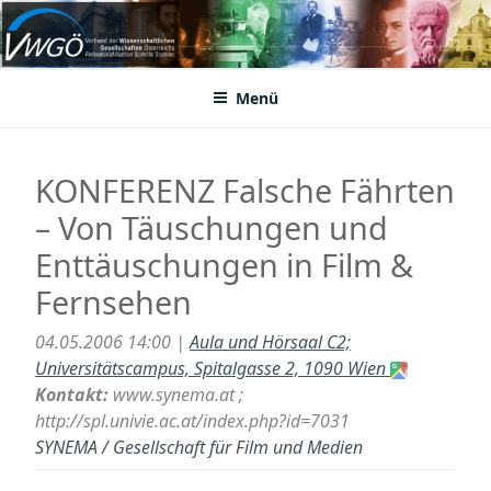
Zum
Inhalt
VWGÖ
Federation of Austrian Scientific Societies
springen
Menü
KONFERENZ Falsche Fährten
– Von Täuschungen und
Enttäuschungen in Film &
Fernsehen
04.05.2006 14:00 |
Aula und Hörsaal C2;
Universitätscampus, Spitalgasse 2, 1090 Wien
Kontakt:
www.synema.at ;
http://spl.univie.ac.at/index.php?id=7031
SYNEMA / Gesellschaft für Film und Medien