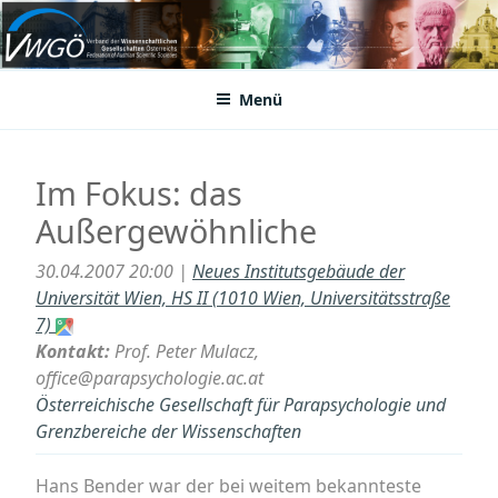
Zum
Inhalt
VWGÖ
Federation of Austrian Scientific Societies
springen
Menü
Im Fokus: das
Außergewöhnliche
30.04.2007 20:00 |
Neues Institutsgebäude der
Universität Wien, HS II (1010 Wien, Universitätsstraße
7)
Kontakt:
Prof. Peter Mulacz,
office@parapsychologie.ac.at
Österreichische Gesellschaft für Parapsychologie und
Grenzbereiche der Wissenschaften
Hans Bender war der bei weitem bekannteste