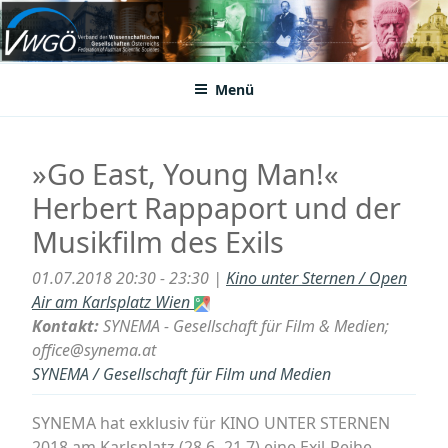
Zum
Inhalt
VWGÖ
Federation of Austrian Scientific Societies
springen
Menü
»Go East, Young Man!«
Herbert Rappaport und der
Musikfilm des Exils
01.07.2018 20:30 - 23:30 |
Kino unter Sternen / Open
Air am Karlsplatz Wien
Kontakt:
SYNEMA - Gesellschaft für Film & Medien;
office@synema.at
SYNEMA / Gesellschaft für Film und Medien
SYNEMA hat exklusiv für KINO UNTER STERNEN
2018 am Karlsplatz (28.6.-21.7) eine Exil-Reihe