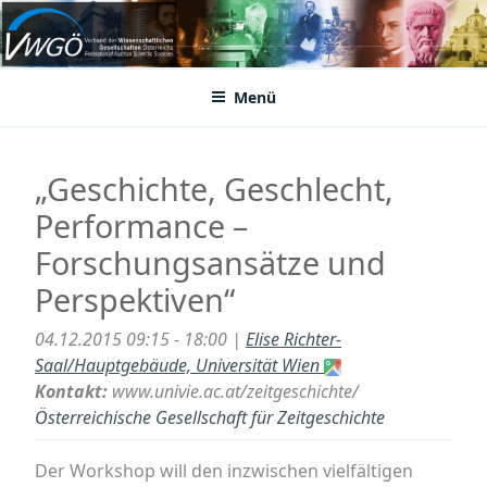
Zum
Inhalt
VWGÖ
Federation of Austrian Scientific Societies
springen
Menü
„Geschichte, Geschlecht,
Performance –
Forschungsansätze und
Perspektiven“
04.12.2015 09:15 - 18:00 |
Elise Richter-
Saal/Hauptgebäude, Universität Wien
Kontakt:
www.univie.ac.at/zeitgeschichte/
Österreichische Gesellschaft für Zeitgeschichte
Der Workshop will den inzwischen vielfältigen