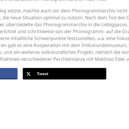
tkrieg setzte, machte auch vor dem Phonogrammarchiv nicht
 die neue Situation optimal zu nützen. Nach dem Tod des G
r, übersiedelte das Phonogrammarchiv in die Liebiggasse
gerichtet und schrittweise von der Phonogramm- auf die 
rte inhaltliche Schwerpunkte festzustellen, u.a. eine Fok
hren gab es eine Kooperation mit dem Volkskundemuseum, v.
und ein weiteres volkskundliches Projekt, nämlich die von
fnahmen verschiedener Perchtentänze mit Matthias Eder, vu
Tweet