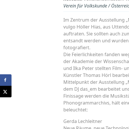
Verein für Volkskunde / Österre
Im Zentrum der Ausstellung „M
vulgo Höller Hias, aus Uttendo
auftraten. Sie sollten auch z
entsandt werden und wurden al
fotografiert.
Die Feierlichkeiten fanden w
der Akademie der Wissenschaf
und Ilka Peter stellten Film-
Künstler Thomas Hörl bearbeit
Mittelpunkt der Ausstellung 
dem DJ das_em bearbeitet und s
Finissage werden die Musikstü
Phonogrammarchivs, hält einen
beleuchtet:
Gerda Lechleitner
Neue Räume, neue Technolog