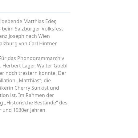
elgebende Matthias Eder,
8 beim Salzburger Volksfest
Franz Joseph nach Wien
alzburg von Carl Hintner
t. Für das Phonogrammarchiv
 Herbert Lager, Walter Goebl
der noch trestern konnte. Der
lation „Matthias“, die
ikerin Cherry Sunkist und
ation ist. Im Rahmen der
ng „Historische Bestände“ des
er und 1930er Jahren