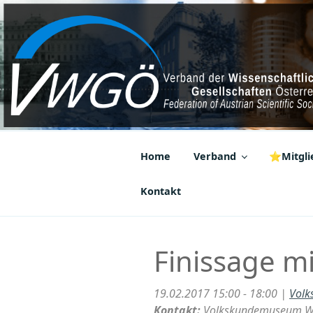
Zum
Inhalt
springen
VWGÖ
Federation of Austrian Scientif
Home
Verband
⭐Mitglie
Kontakt
Finissage mi
19.02.2017 15:00 - 18:00 |
Volk
Kontakt:
Volkskundemuseum W