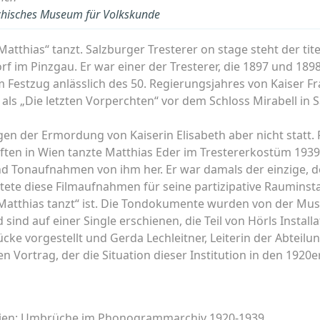
ichisches Museum für Volkskunde
atthias“ tanzt. Salzburger Tresterer on stage steht der tit
rf im Pinzgau. Er war einer der Tresterer, die 1897 und 189
um Festzug anlässlich des 50. Regierungsjahres von Kaiser 
s „Die letzten Vorperchten“ vor dem Schloss Mirabell in S
egen der Ermordung von Kaiserin Elisabeth aber nicht stat
ten in Wien tanzte Matthias Eder im Trestererkostüm 1939.
 und Tonaufnahmen von ihm her. Er war damals der einzige, 
ete diese Filmaufnahmen für seine partizipative Rauminstal
„Matthias tanzt“ ist. Die Tondokumente wurden von der Mus
ind auf einer Single erschienen, die Teil von Hörls Install
cke vorgestellt und Gerda Lechleitner, Leiterin der Abteilu
 Vortrag, der die Situation dieser Institution in den 1920
ien: Umbrüche im Phonogrammarchiv 1920-1939