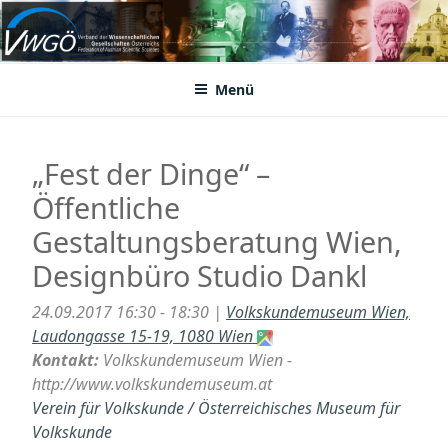
Zum
Inhalt
VWGÖ
Federation of Austrian Scientific Societies
springen
Menü
„Fest der Dinge“ –
Öffentliche
Gestaltungsberatung Wien,
Designbüro Studio Dankl
24.09.2017 16:30 - 18:30 |
Volkskundemuseum Wien,
Laudongasse 15-19, 1080 Wien
Kontakt:
Volkskundemuseum Wien -
http://www.volkskundemuseum.at
Verein für Volkskunde / Österreichisches Museum für
Volkskunde