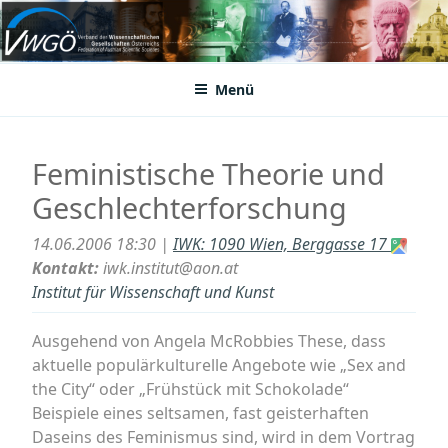
Zum
Inhalt
VWGÖ
Federation of Austrian Scientific Societies
springen
Menü
Feministische Theorie und
Geschlechterforschung
14.06.2006 18:30 |
IWK: 1090 Wien, Berggasse 17
Kontakt:
iwk.institut@aon.at
Institut für Wissenschaft und Kunst
Ausgehend von Angela McRobbies These, dass
aktuelle populärkulturelle Angebote wie „Sex and
the City“ oder „Frühstück mit Schokolade“
Beispiele eines seltsamen, fast geisterhaften
Daseins des Feminismus sind, wird in dem Vortrag