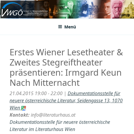
Zum
Inhalt
VWGÖ
Federation of Austrian Scientific Societies
springen
Menü
Erstes Wiener Lesetheater &
Zweites Stegreiftheater
präsentieren: Irmgard Keun
Nach Mitternacht
21.04.2015 19:00 - 22:00 |
Dokumentationsstelle für
neuere österreichische Literatur, Seidengasse 13, 1070
Wien
Kontakt:
info@literaturhaus.at
Dokumentationsstelle für neuere österreichische
Literatur im Literaturhaus Wien