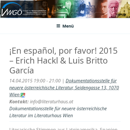
Zum
Inhalt
VWGÖ
Federation of Austrian Scientific Societies
springen
Menü
¡En español, por favor! 2015
– Erich Hackl & Luis Britto
García
14.04.2015 19:00 - 21:00 |
Dokumentationsstelle für
neuere österreichische Literatur, Seidengasse 13, 1070
Wien
Kontakt:
info@literaturhaus.at
Dokumentationsstelle für neuere österreichische
Literatur im Literaturhaus Wien
Literarische Stimmen aus Lateinamerika, Spanien