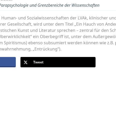
r Parapsychologie und Grenzbereiche der Wissenschaften
ür Human- und Sozialwissenschaften der LVAk, klinischer u
er Gesellschaft, wird unter dem Titel „Ein Hauch von Ande
stischen Kunst und Literatur sprechen – zentral für den S
„Überwirklichkeit“ ein Oberbegriff ist, unter dem Außergew
 im Spiritismus) ebenso subsumiert werden können wie z.B.
umwahrnehmung, „Entrückung“).
Tweet