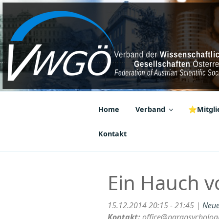
Zum
Inhalt
springen
VWGÖ
Federation of Austrian Scientif
Home
Verband
⭐Mitglie
Kontakt
Ein Hauch v
15.12.2014 20:15 - 21:45 |
Neue
Kontakt:
office@parapsychologi