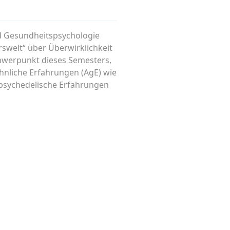
nd Gesundheitspsychologie
rswelt“ über Überwirklichkeit
chwerpunkt dieses Semesters,
öhnliche Erfahrungen (AgE) wie
 psychedelische Erfahrungen