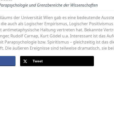
r Parapsychologie und Grenzbereiche der Wissenschaften
biläums der Universität Wien gab es eine bedeutende Ausste
 die auch als Logischer Empirismus, Logischer Positivismu
kt antimetaphysische Haltung vertreten hat. Bekannte Vert
nger, Rudolf Carnap, Kurt Gödel u.a. Interessant ist das Au
it Parapsychologie bzw. Spiritismus – gleichzeitig ist das 
. Die äußeren Ereignisse sind teilweise dramatisch, sie be
Tweet