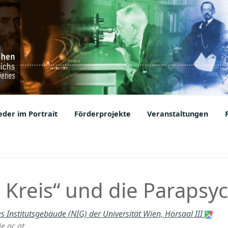
ic Societies
der im Portrait
Förderprojekte
Veranstaltungen
 Kreis“ und die Parapsy
s Institutsgebäude (NIG) der Universität Wien, Hörsaal III
e.ac.at